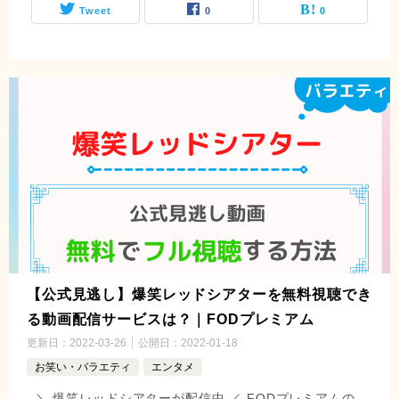
Tweet
0
0
【公式見逃し】爆笑レッドシアターを無料視聴でき
る動画配信サービスは？｜FODプレミアム
更新日：
2022-03-26
公開日：
2022-01-18
お笑い・バラエティ
エンタメ
＼ 爆笑レッドシアターが配信中 ／ FODプレミアムの