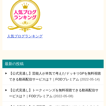
人気ブログランキング
最新の投稿
【公式見逃し】芸能人が本気で考えた!ドッキリGPを無料視聴
できる動画配信サービスは？｜FODプレミアム
2022-05-14
【公式見逃し】トークィーンズを無料視聴できる動画配信サ
ービスは？｜FODプレミアム
2022-05-08