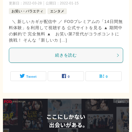
更新日：
2022-03-28
公開日：
2022-01-15
お笑い・バラエティ
エンタメ
＼ 新しいカギが配信中 ／ FODプレミアムの「14日間無
料体験」を利用して視聴する 公式サイトを見る ▲ 期間中
の解約で 完全無料 ▲ お笑い第7世代がコラボコントに
挑戦！ そんな『新しいカ […]
続きを読む
Tweet
0
0