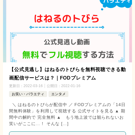
【公式見逃し】はねるのトびらを無料視聴できる動
画配信サービスは？｜FODプレミアム
更新日：
2022-03-16
公開日：
2022-01-16
お笑い・バラエティ
エンタメ
＼ はねるのトびらが配信中 ／ FODプレミアムの「14日
間無料体験」を利用して視聴する 公式サイトを見る ▲ 期
間中の解約で 完全無料 ▲ もう地上波では観られないお
笑いがここに…！ そんな […]