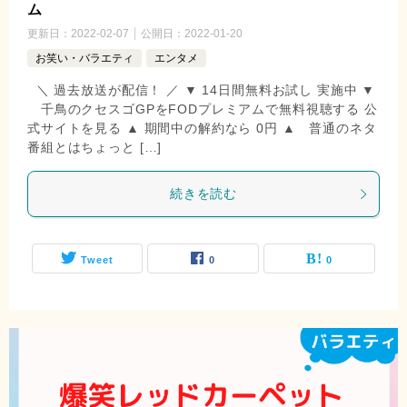
ム
更新日：
2022-02-07
公開日：
2022-01-20
お笑い・バラエティ
エンタメ
＼ 過去放送が配信！ ／ ▼ 14日間無料お試し 実施中 ▼
千鳥のクセスゴGPをFODプレミアムで無料視聴する 公
式サイトを見る ▲ 期間中の解約なら 0円 ▲ 普通のネタ
番組とはちょっと […]
続きを読む
Tweet
0
0