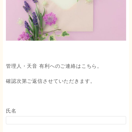
管理人・天音 有利へのご連絡はこちら。
確認次第ご返信させていただきます。
氏名