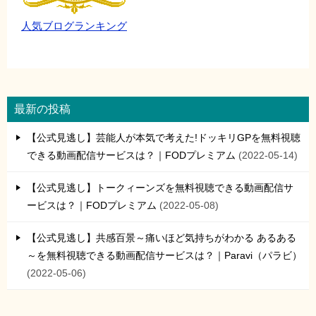
人気ブログランキング
最新の投稿
【公式見逃し】芸能人が本気で考えた!ドッキリGPを無料視聴
できる動画配信サービスは？｜FODプレミアム
2022-05-14
【公式見逃し】トークィーンズを無料視聴できる動画配信サ
ービスは？｜FODプレミアム
2022-05-08
【公式見逃し】共感百景～痛いほど気持ちがわかる あるある
～を無料視聴できる動画配信サービスは？｜Paravi（パラビ）
2022-05-06