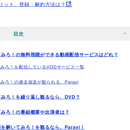
メリット、登録・解約方法は？
目次
てみろ！の無料視聴ができる動画配信サービスはどれ？
みろ！を配信しているVODサービス一覧
ろ！の過去放送が観られる、Paravi
みろ！を繰り返し観るなら、DVD？
てみろ！の番組概要や出演者は？
解いてみろ！を観るなら、Paravi！