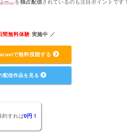
ーリー」
を
独占配信
されているのも注目ポイントです！
4日間無料体験
実施中 ／
araviで無料視聴する
の配信作品を見る
解約すれば
0円！