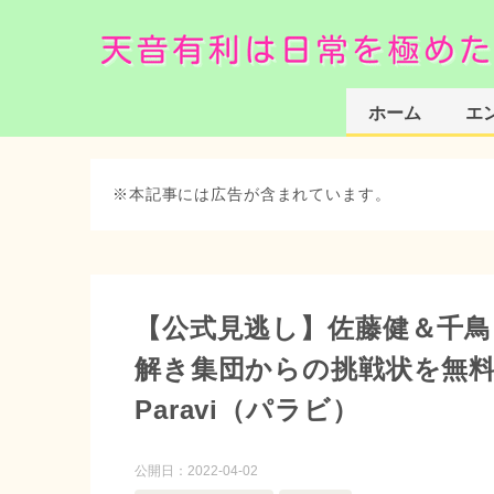
ホーム
エ
※本記事には広告が含まれています。
【公式見逃し】佐藤健＆千
解き集団からの挑戦状を無
Paravi（パラビ）
公開日：
2022-04-02