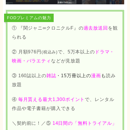
FODプレミアムの魅力
① 『
関ジャニ∞クロニクルF
』の
過去放送回
を観
られる
② 月額976円
で、5万本以上の
ドラマ・
(税込み)
映画・バラエティ
などが見放題
③
160誌以上の
雑誌
・15万冊以上の
漫画
も
読み
放題
④
毎月貰える最大1,300ポイント
で、レンタル
作品や電子書籍が購入できる
＼契約前に！／⑤
14日間の「無料トライアル」