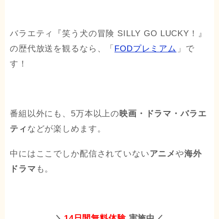
バラエティ『笑う犬の冒険 SILLY GO LUCKY！』
の歴代放送を観るなら、「
FODプレミアム
」で
す！
番組以外にも、5万本以上の
映画・ドラマ・バラエ
ティ
などが楽しめます。
中にはここでしか配信されていない
アニメ
や
海外
ドラマ
も。
＼
14日間無料体験
実施中／