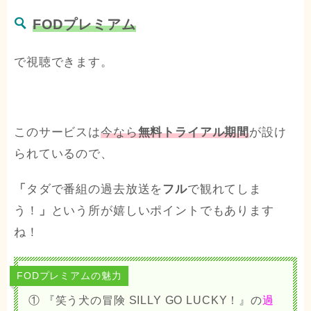
FODプレミアム
で視聴できます。
このサービスは
今なら
無料トライアル期間
が設け
られているので、
「
タダで
番組
の過去放送を
フル
で観れてしま
う！
」
という所が嬉しいポイントでもあります
ね！
FODプレミアムの魅力
① 『笑う犬の冒険 SILLY GO LUCKY！』の
過