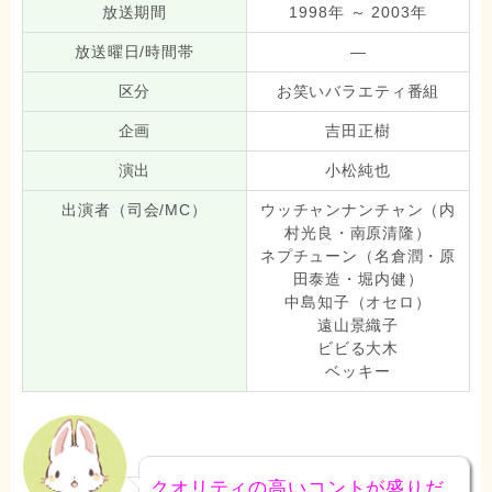
放送期間
1998年 ～ 2003年
放送曜日/時間帯
—
区分
お笑いバラエティ番組
企画
吉田正樹
演出
小松純也
出演者（司会/MC）
ウッチャンナンチャン（内
村光良・南原清隆）
ネプチューン（名倉潤・原
田泰造・堀内健）
中島知子（オセロ）
遠山景織子
ビビる大木
ベッキー
クオリティの高いコントが盛りだ