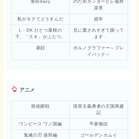
海街diary
のだめカンタービレ最終
楽章
私がモテてどうすんだ
娼年
L・DK ひとつ屋根の
兄に愛されすぎて困って
下、「スキ」がふたつ。
ます
昼顔
ポルノグラファー～プレ
イバック～
アニメ
呪術廻戦
現実主義勇者の王国再建
記
ワンピース ワノ国編
平家物語
鬼滅の刃 遊郭編
ゴールデンカムイ