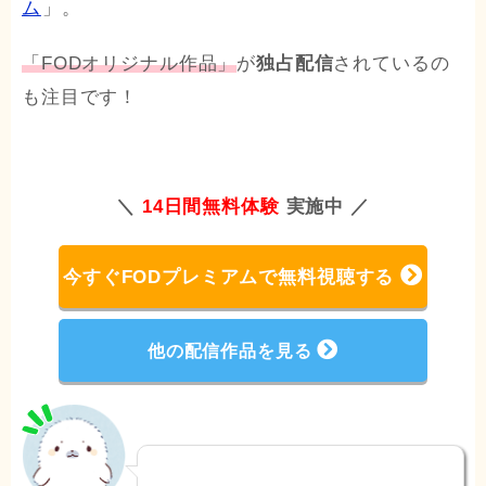
ム
」。
「FODオリジナル作品」
が
独占配信
されているの
も注目です！
＼
14日間無料体験
実施中 ／
今すぐFODプレミアムで無料視聴する
他の配信作品を見る