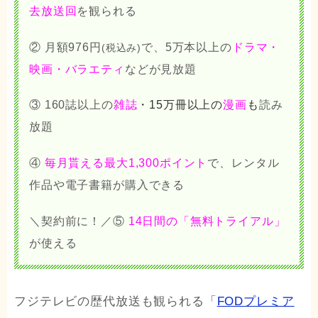
去放送回
を観られる
② 月額976円
で、5万本以上の
ドラマ・
(税込み)
映画・バラエティ
などが見放題
③
160誌以上の
雑誌
・15万冊以上の
漫画
も
読み
放題
④
毎月貰える最大1,300ポイント
で、レンタル
作品や電子書籍が購入できる
＼契約前に！／⑤
14日間の「無料トライアル」
が使える
フジテレビの歴代放送も観られる「
FODプレミア