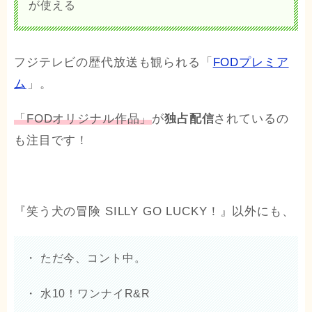
が使える
フジテレビの歴代放送も観られる「
FODプレミア
ム
」。
「FODオリジナル作品」
が
独占配信
されているの
も注目です！
『笑う犬の冒険 SILLY GO LUCKY！』以外にも、
・ ただ今、コント中。
・ 水10！ワンナイR&R