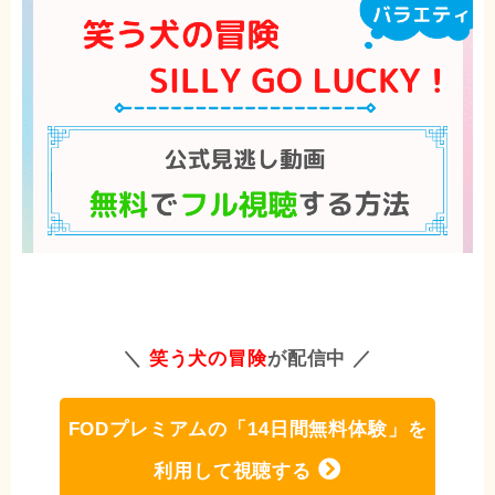
＼
笑う犬の冒険
が配信中 ／
FODプレミアムの「14日間無料体験」を
利用して視聴する