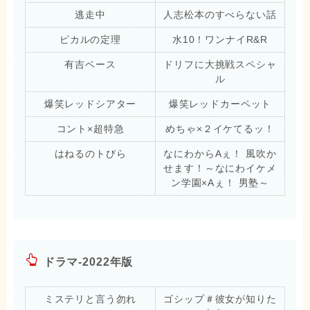
逃走中
人志松本のすべらない話
ピカルの定理
水10！ワンナイR&R
有吉ベース
ドリフに大挑戦スペシャ
ル
爆笑レッドシアター
爆笑レッドカーペット
コント×超特急
めちゃ×２イケてるッ！
はねるのトびら
なにわからAぇ！ 風吹か
せます！～なにわイケメ
ン学園×Aぇ！ 男塾～
ドラマ-2022年版
ミステリと言う勿れ
ゴシップ＃彼女が知りた