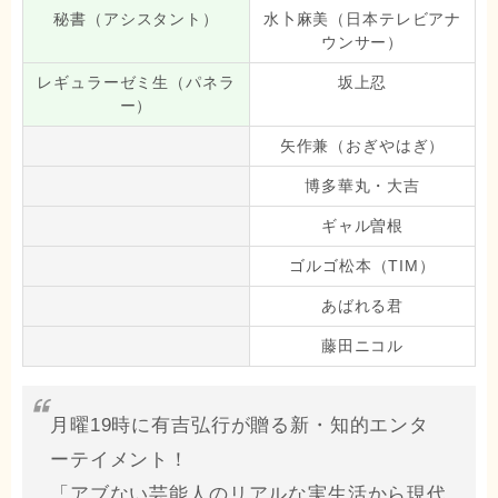
秘書（アシスタント）
水卜麻美（日本テレビアナ
ウンサー）
レギュラーゼミ生（パネラ
坂上忍
ー）
矢作兼（おぎやはぎ）
博多華丸・大吉
ギャル曽根
ゴルゴ松本（TIM）
あばれる君
藤田ニコル
月曜19時に有吉弘行が贈る新・知的エンタ
ーテイメント！
「アブない芸能人のリアルな実生活から現代