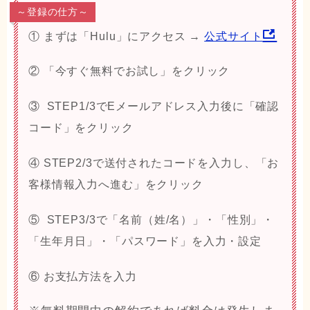
～登録の仕方～
① まずは「Hulu」にアクセス →
公式サイト
② 「今すぐ無料でお試し」をクリック
③ STEP1/3でEメールアドレス入力後に「確認
コード」をクリック
④ STEP2/3で送付されたコードを入力し、「
お
客様情報入力へ進む
」をクリック
⑤ STEP3/3で「
名前（姓/名）
」・「性別」・
「生年月日」・「パスワード」を入力・設定
⑥ お支払方法を入力