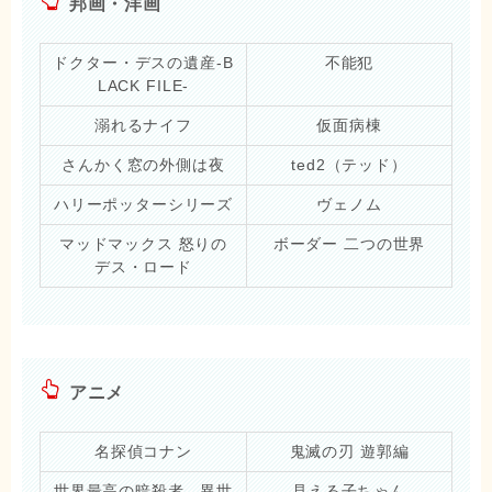
邦画・洋画
ドクター・デスの遺産-B
不能犯
LACK FILE-
溺れるナイフ
仮面病棟
さんかく窓の外側は夜
ted2（テッド）
ハリーポッターシリーズ
ヴェノム
マッドマックス 怒りの
ボーダー 二つの世界
デス・ロード
アニメ
名探偵コナン
鬼滅の刃 遊郭編
世界最高の暗殺者、異世
見える子ちゃん