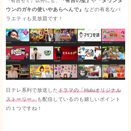
『有吉の壁』
や
『ダウンタ
『有吉ゼミ』以外にも、
ウンのガキの使いやあらへんで』
などの有名なバ
ラエティも見放題です！
日テレ系列で放送した
ドラマの「Huluオリジナル
ストーリー」
も配信しているのも嬉しいポイント
の１つですね！