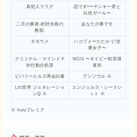
真犯人フラグ
恋です!〜ヤンキー君と
白杖ガール〜
二月の勝者-絶対合格の
あなたの番です
教室-
モモウメ
ハコヅメ〜たたかう!交
番女子〜
クリミナル・マインド F
NCIS 〜ネイビー犯罪捜
BI行動分析課
査班
ビバリーヒルズ再会白書
アンソウル ※
Lの世界 ジェネレーショ
エンジェルス・シークレ
ンQ ※
ット ※
※ huluプレミア