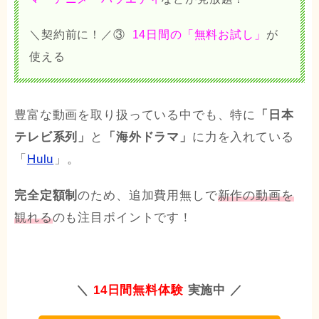
＼契約前に！／③
14日間の「無料お試し」
が
使える
豊富な動画を取り扱っている中でも、特に
「日本
テレビ系列」
と
「海外ドラマ」
に力を入れている
「
Hulu
」。
完全定額制
のため、追加費用無しで
新作の動画を
観れる
のも注目ポイントです！
＼
14日間無料体験
実施中 ／