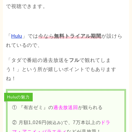
で視聴できます。
「
Hulu
」では
今なら
無料トライアル期間
が設けら
れているので、
「タダで番組の過去放送を
フル
で観れてしま
う！」という所が嬉しいポイントでもあります
ね！
Huluの魅力
① 『有吉ゼミ』の
過去放送回
が観られる
② 月額1,026円(
で、7万本以上の
ドラ
税込み)
マ・アニメ・バラエティ
などが見放題！