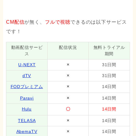
CM配信
が無く、
フルで視聴
できるのは以下サービス
です！
動画配信サービ
配信状況
無料トライアル
ス
期間
U-NEXT
×
31日間
dTV
×
31日間
FODプレミアム
×
14日間
Paravi
×
14日間
Hulu
〇
14日間
TELASA
×
14日間
AbemaTV
×
14日間