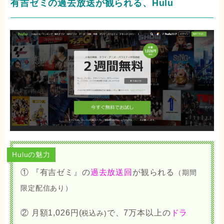
有吉ゼミの過去放送が観られる、Hulu
Huluの魅力
① 『有吉ゼミ』の
過去放送回
が観られる
（期間
限定配信あり）
② 月額1,026円(
で、7万本以上の
ドラ
税込み)