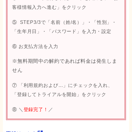
客様情報入力へ進む
」をクリック
⑤ STEP3/3で「
名前（姓/名）
」・「性別」・
「生年月日」・「パスワード」を入力・設定
⑥ お支払方法を入力
※無料期間中の解約であれば料金は発生しま
せん
⑦ 「
利用規約および…
」にチェックを入れ、
「
登録してトライアルを開始
」をクリック
⑧ ＼
登録完了！
／