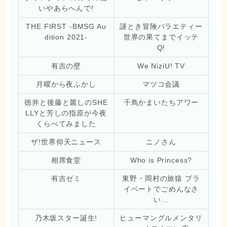
いやあらへんで!
THE FIRST -BMSG Au
謎とき冒険バラエティー
dition 2021-
世界の果てまでイッテ
Q!
有吉の壁
We NiziU! TV
月曜から夜ふかし
マツコ会議
徳井と後藤と麗しのSHE
千鳥かまいたちアワー
LLYと芳しの指原が今夜
くらべてみました
ザ!世界仰天ニュース
ニノさん
相席食堂
Who is Princess?
有吉ゼミ
東野・岡村の旅猿 プラ
イベートでごめんなさ
い…
乃木坂スター誕生!
ヒューマングルメンタリ