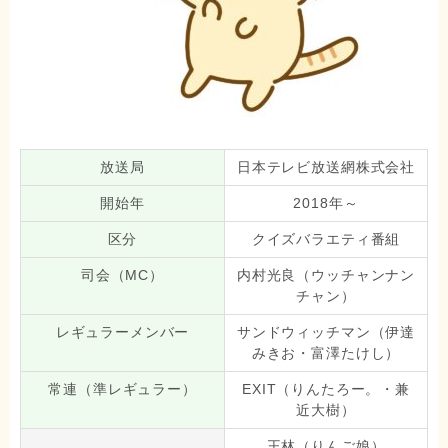
放送局
日本テレビ放送網株式会社
開始年
2018年～
区分
クイズバラエティ番組
司会（MC）
内村光良（ウッチャンナン
チャン）
レギュラーメンバー
サンドウィッチマン（伊達
みきお・富澤たけし）
常連（準レギュラー）
EXIT（りんたろー。・兼
近大樹）
王林（りんご娘）