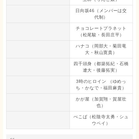
日向坂46（メンバーは交
代制）
チョコレートプラネット
（松尾駿・長田庄平）
ハナコ（岡部大・菊田竜
大・秋山寛貴）
四千頭身（都築拓紀・石橋
遼大・後藤拓実）
3時のヒロイン （ゆめっ
ち・かなで・福田麻貴）
かが屋（加賀翔・賀屋壮
也）
ぺこぱ（松陰寺太勇・シュ
ウペイ）