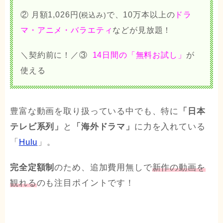
② 月額1,026円(
で、10万本以上の
ドラ
税込み)
マ・アニメ・バラエティ
などが見放題！
＼契約前に！／③
14日間の「無料お試し」
が
使える
豊富な動画を取り扱っている中でも、特に
「日本
テレビ系列」
と
「海外ドラマ」
に力を入れている
「
Hulu
」。
完全定額制
のため、追加費用無しで
新作の動画を
観れる
のも注目ポイントです！