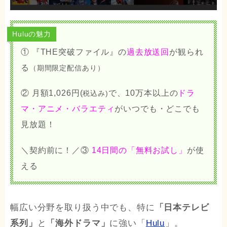
Huluの魅力
① 『THE突破ファイル』の
過去放送回
が観られ
る
（期間限定配信あり）
② 月額1,026円(
で、10万本以上の
ドラ
税込み)
マ・アニメ・バラエティ
が
いつでも・どこでも
見放題！
＼契約前に！／③
14日間の「無料お試し」
が使
える
幅広い分野を取り扱う中でも、特に
「日本テレビ
系列」
と
「海外ドラマ」
に強い「
Hulu
」。