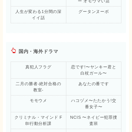
ー オモウマい店
人生が変わる1分間の深
グータンヌーボ
イイ話
国内・海外ドラマ
真犯人フラグ
恋です!〜ヤンキー君と
白杖ガール〜
二月の勝者-絶対合格の
あなたの番です
教室-
モモウメ
ハコヅメ〜たたかう!交
番女子〜
クリミナル・マインド F
NCIS 〜ネイビー犯罪捜
BI行動分析課
査班