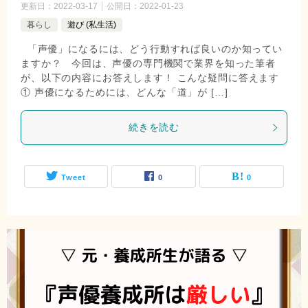
更新日：
2022-03-17
公開日：
2022-01-23
暮らし
遊び (私生活)
「声優」になるには、どう行動すれば良いのか知ってい
ますか？ 今回は、声優の専門機関で業界を知った筆者
が、以下の内容にお答えします！ こんな疑問に答えます
① 声優になるためには、どんな「道」が […]
続きを読む
Tweet
0
0