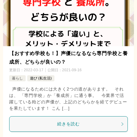
【おすすめ学校も！】声優になるなら専門学校と養
成所、どちらが良いの？
更新日：
2022-03-17
公開日：
2021-09-16
暮らし
遊び (私生活)
声優になるためには大きく2つの道があります。 それ
は、 「専門学校」か「養成所」に通う事。 今業界で活
躍している殆どの声優が、上記のどちらかを経てデビュー
を果たしています！ こん […]
続きを読む